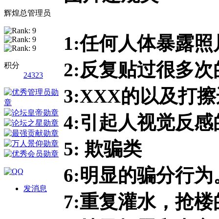
辉煌总管理员
1:任何人体暴露
2:反复贴过很多
积分
24323
3:XXX的以及打
4:引起人视觉反
5: 欺骗类
6:明显的骗分行为
发消息
7:重复灌水，抢楼