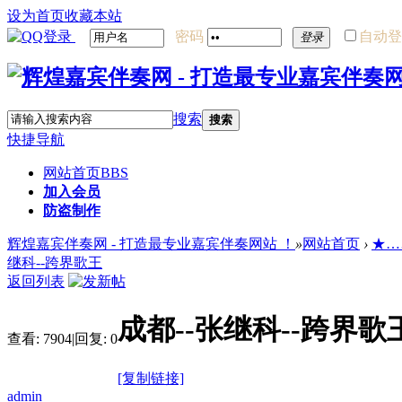
设为首页
收藏本站
密码
自动登
登录
搜索
搜索
快捷导航
网站首页
BBS
加入会员
防盗制作
辉煌嘉宾伴奏网 - 打造最专业嘉宾伴奏网站 ！
»
网站首页
›
★…
继科--跨界歌王
返回列表
成都--张继科--跨界歌
查看:
7904
|
回复:
0
[复制链接]
admin